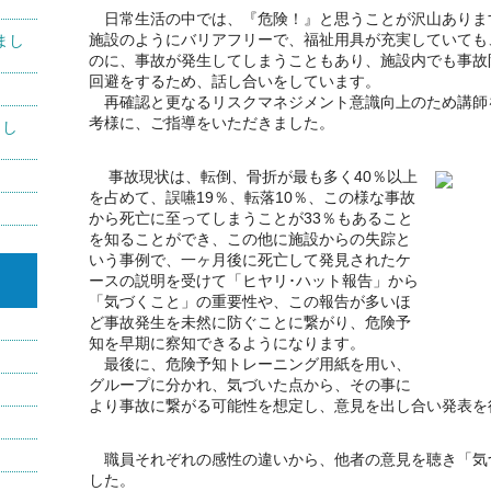
日常生活の中では、『危険！』と思うことが沢山ありま
施設のようにバリアフリーで、福祉用具が充実していても
まし
のに、事故が発生してしまうこともあり、施設内でも事故
回避をするため、話し合いをしています。
。
再確認と更なるリスクマネジメント意識向上のため講師
考様に、ご指導をいただきました。
まし
事故現状は、転倒、骨折が最も多く40％以上
を占めて、誤嚥19％、転落10％、この様な事故
から死亡に至ってしまうことが33％もあること
を知ることができ、この他に施設からの失踪と
いう事例で、一ヶ月後に死亡して発見されたケ
ースの説明を受けて「ヒヤリ･ハット報告」から
「気づくこと」の重要性や、この報告が多いほ
ど事故発生を未然に防ぐことに繋がり、危険予
知を早期に察知できるようになります。
最後に、危険予知トレーニング用紙を用い、
グループに分かれ、気づいた点から、その事に
より事故に繋がる可能性を想定し、意見を出し合い発表を
職員それぞれの感性の違いから、他者の意見を聴き「気
した。