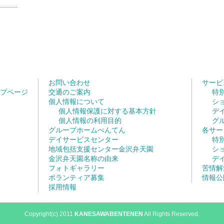
お問い合わせ
サービ
プページ
交通のご案内
特
個人情報について
シ
個人情報保護に対する基本方針
デ
個人情報の利用目的
グ
グループホームべんてん
各サー
デイサービスセンター
特
地域包括支援センター金沢弁天園
シ
金沢弁天園名称の由来
デ
フォトギャラリー
苦情解
ボランティア募集
情報公
採用情報
Copyright(c) 2011
KANESAWABENTENEN
All Rights Reserved.