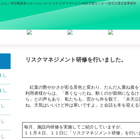
えん）特別養護老人ホーム/ショートステイ/デイサービス/包括支援センター/居宅介護支援事業所
リスクマネジメント研修を行いました。
まし
紅葉の艶やかさが彩る景色と変わり、だんだん重ね着を
まし
利用者様からは、「寒くなったね。動くのが面倒になるけ
ら」との声もあり、私たちも、窓から外を観て、「弁天公
ね。天気はいいけど外は寒いですよ」と会話も冬を迎える
まし
まし
毎月、施設内研修を実施してご紹介していますが、
１１月４日、１１日に「リスクマネジメント研修」を行い
まし