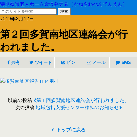
特別養護老人ホーム金沢弁天園（かねさわべんてんえん）
2019年8月17日
第２回多賀南地区連絡会が行
われました。
共有
ツイート
ピン
メール
SMS
以前の投稿
第１回多賀南地区連絡会が行われました。
次の投稿
地域包括支援センター移転のお知らせ
トップに戻る