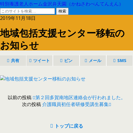
特別養護老人ホーム金沢弁天園（かねさわべんてんえん）
2019年11月18日
地域包括支援センター移転の
お知らせ
共有
ツイート
ピン
メール
SMS
以前の投稿
第２回多賀南地区連絡会が行われました。
次の投稿
介護職員初任者研修受講生募集
トップに戻る